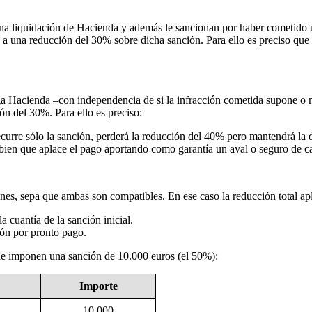
be una liquidación de Hacienda y además le sancionan por haber cometido
o a una reducción del 30% sobre dicha sanción. Para ello es preciso que
ga Hacienda –con independencia de si la infracción cometida supone o 
ón del 30%. Para ello es preciso:
recurre sólo la sanción, perderá la reducción del 40% pero mantendrá la 
bien que aplace el pago aportando como garantía un aval o seguro de ca
ones, sepa que ambas son compatibles. En ese caso la reducción total ap
a cuantía de la sanción inicial.
ción por pronto pago.
 le imponen una sanción de 10.000 euros (el 50%):
Importe
10.000