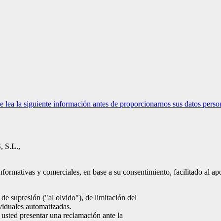
ea la siguiente información antes de proporcionarnos sus datos perso
 S.L.,
nformativas y comerciales, en base a su consentimiento, facilitado al ap
de supresión ("al olvido"), de limitación del
ividuales automatizadas.
 usted presentar una reclamación ante la